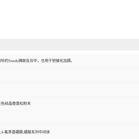
吩的Suzuki偶联反应中，也用于钯催化加腈。
灰色结晶憃蓬松粉末
酸;4-氟苯基硼酸;硼酸系列中间体