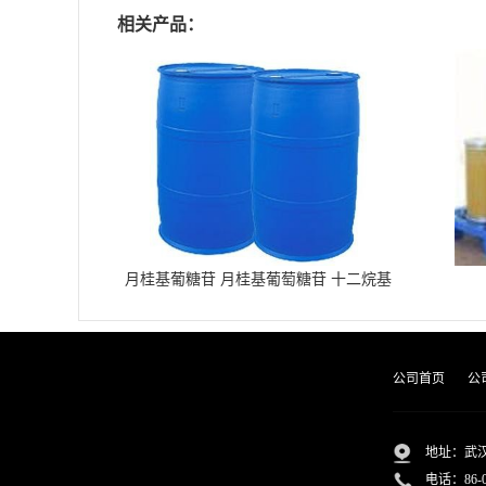
相关产品：
月桂基葡糖苷 月桂基葡萄糖苷 十二烷基
葡糖苷
公司首页
公
地址：武汉
电话：
86-