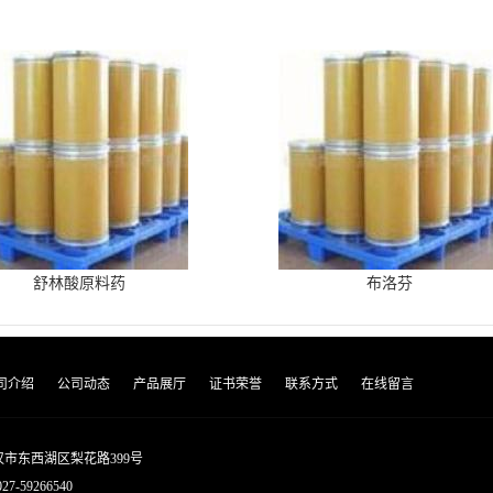
舒林酸原料药
布洛芬
司介绍
公司动态
产品展厅
证书荣誉
联系方式
在线留言
市东西湖区梨花路399号
027-59266540