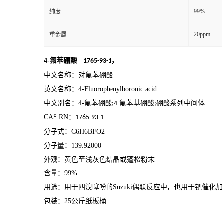
99%
纯度
20ppm
重金属
4-
氟苯硼酸
，
1765-93-1
中文名称：对氟苯硼酸
英文名称：
4-Fluorophenylboronic acid
中文别名：
4-
氟苯硼酸
氟苯基硼酸
硼酸系列中间体
;4-
;
CAS RN
：
1765-93-1
分子式：
C6H6BFO2
分子量：
139.92000
外观：黄色至浅灰色结晶或蓬松粉末
含量：
99%
用途：用于四溴噻吩的
Suzuki
偶联反应中，也用于钯催化
包装：
25
公斤纸板桶