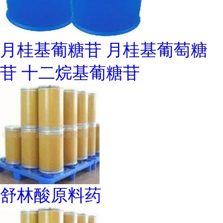
月桂基葡糖苷 月桂基葡萄糖
苷 十二烷基葡糖苷
舒林酸原料药