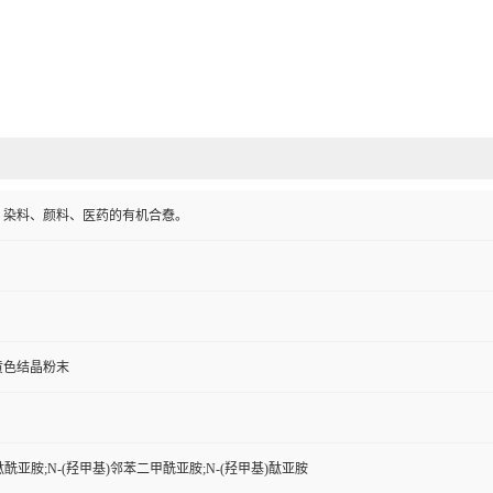
、染料、颜料、医药的有机合憃。
黄色结晶粉末
酞酰亚胺;N-(羟甲基)邻苯二甲酰亚胺;N-(羟甲基)酞亚胺