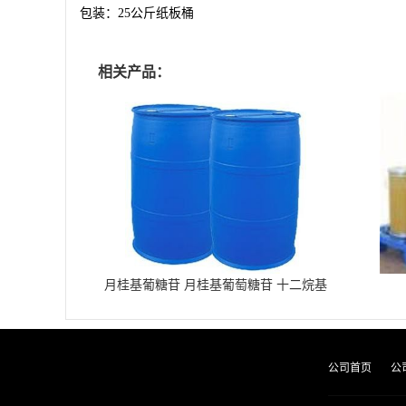
包装：
25
公斤纸板桶
相关产品：
月桂基葡糖苷 月桂基葡萄糖苷 十二烷基
葡糖苷
公司首页
公