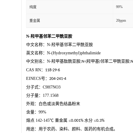
99%
纯度
20ppm
重金属
N-
羟甲基邻苯二甲酰亚胺
中文名称：
N-
羟甲基邻苯二甲酰亚胺
英文名称：
N-(Hydroxymethyl)phthalimide
中文别名：
N-
羟甲基酞酰亚胺
羟甲基
邻苯二甲酰亚胺
;N-(
)
;N
CAS RN
：
118-29-6
EINECS
号：
204-241-4
分子式：
C9H7NO3
分子量：
177.1568
外观：白色或淡黄色结晶粉末
含量：
99%
熔点
142-145
℃ 重金属 ≤
水分 ≤
0.001%
0.3%
用途：用于农药、染料、颜料、医药的有机合成。