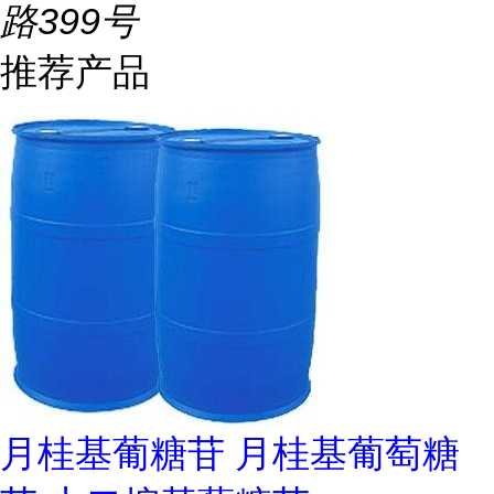
路399号
推荐产品
月桂基葡糖苷 月桂基葡萄糖