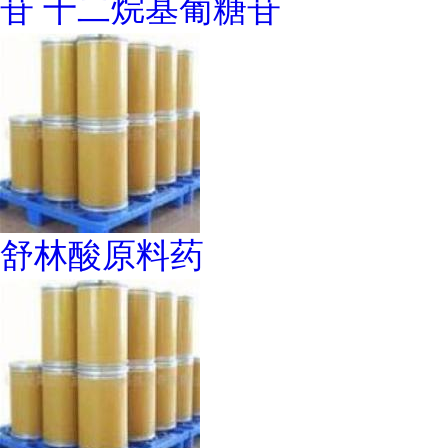
苷 十二烷基葡糖苷
舒林酸原料药