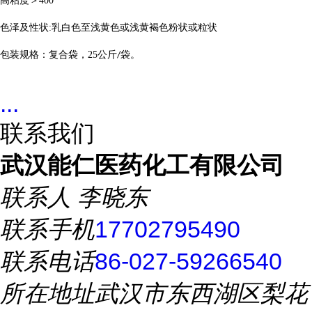
高粘度＞
400
色泽及性状
:
乳白色至浅黄色或浅黄褐色粉状或粒状
包装规格：复合袋，
25
公斤
袋。
/
...
联系我们
武汉能仁医药化工有限公司
联系人
李晓东
联系手机
17702795490
联系电话
86-027-59266540
所在地址
武汉市东西湖区梨花