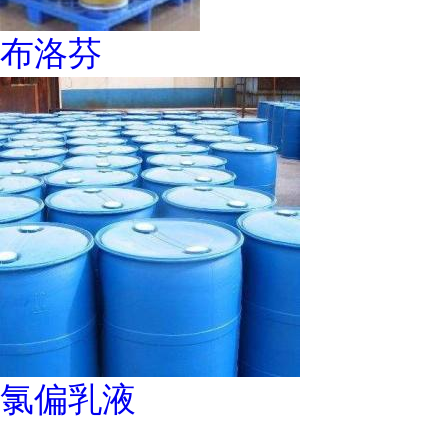
布洛芬
氯偏乳液