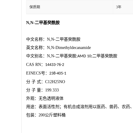
保质期
3年
N,N-
二甲基癸酰胺
中文名称：
N,N-
二甲基癸酰胺
英文名称：
N,N-Dimethyldecanamide
中文别名：
N,N-
二甲基癸胺
二甲基癸酰胺
;AMD 10;
CAS RN
：
14433-76-2
EINECS
号：
238-405-1
分
子
式：
C12H25NO
分
子
量：
199.333
外观：无色透明液体
用途：表面活性剂；有机合成溶剂用以医药、兽药、农药
包装：
200
公斤塑料桶