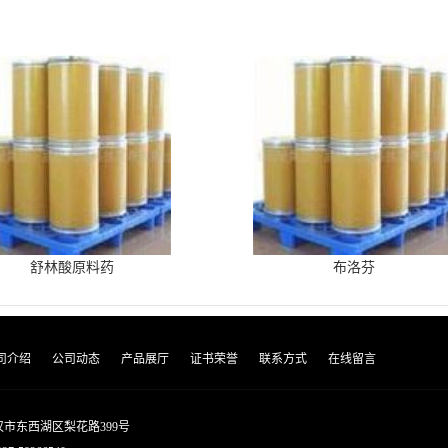
舒林酸原料药
布洛芬
司介绍
公司动态
产品展厅
证书荣誉
联系方式
在线留言
市东西湖区梨花路399号