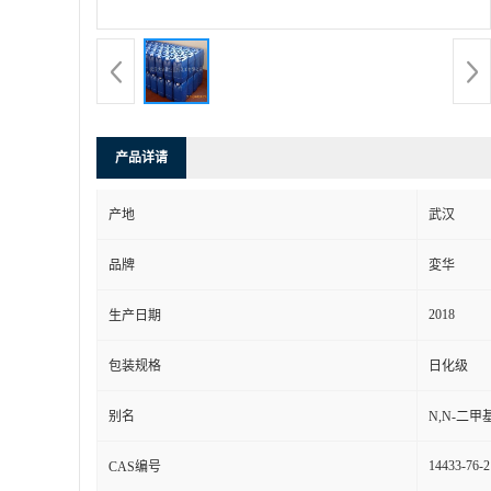
产品详请
产地
武汉
品牌
変华
2018
生产日期
包装规格
日化级
别名
N,N-二甲
14433-76-2
CAS编号