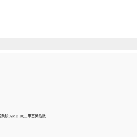
基癸胺;AMD 10;二甲基癸酰胺