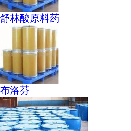
舒林酸原料药
布洛芬