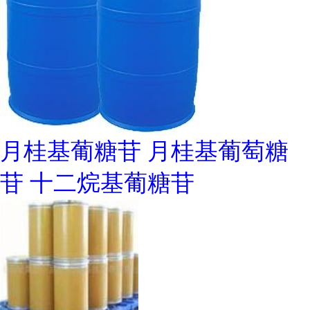
月桂基葡糖苷 月桂基葡萄糖
苷 十二烷基葡糖苷