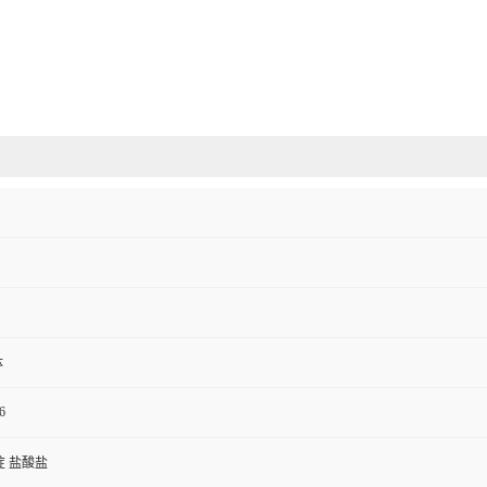
体
6
啶 盐酸盐