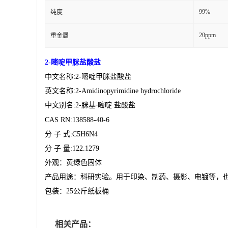
99%
纯度
20ppm
重金属
2-
嘧啶甲脒盐酸盐
中文名称
:2-
嘧啶甲脒盐酸盐
英文名称
:2-Amidinopyrimidine hydrochloride
中文别名
:2-
脒基
嘧啶 盐酸盐
-
CAS RN:138588-40-6
分
子
式
:C5H6N4
分
子
量
:122.1279
外观：黄绿色固体
产品用途：科研实验。用于印染、制药、摄影、电镀等，
包装：
25
公斤纸板桶
相关产品：