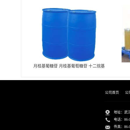
月桂基葡糖苷 月桂基葡萄糖苷 十二烷基
葡糖苷
公司首页
公
地址：武汉
电话：
86-
传真：86-02