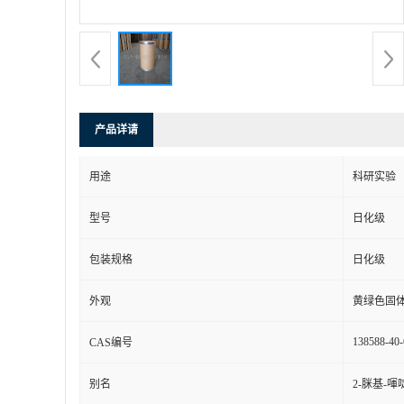
产品详请
用途
科研实验
型号
日化级
包装规格
日化级
外观
黄绿色固
138588-40-
CAS编号
别名
2-脒基-喗