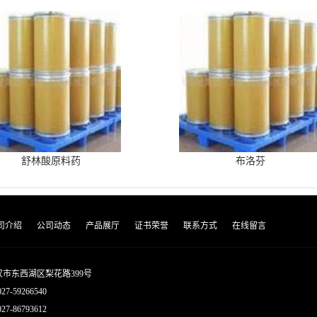
舒林酸原料药
布洛芬
司介绍
公司动态
产品展厅
证书荣誉
联系方式
在线留言
市东西湖区梨花路399号
027-59266540
7-86793612