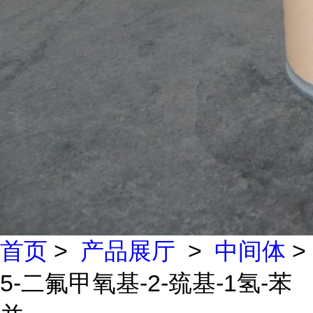
首页
>
产品展厅
>
中间体
>
5-二氟甲氧基-2-巯基-1氢-苯