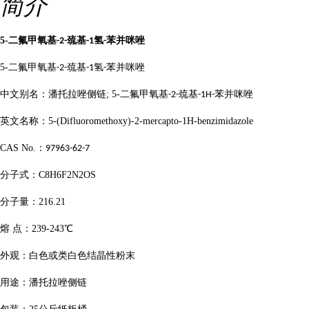
简介
5-
二氟甲氧基
巯基
氢
苯并咪唑
-2-
-1
-
5-
二氟甲氧基
巯基
氢
苯并咪唑
-2-
-1
-
中文别名：潘托拉唑侧链
; 5-
二氟甲氧基
巯基
苯并咪唑
-2-
-1H-
英文名称：
5-(Difluoromethoxy)-2-mercapto-1H-benzimidazole
CAS No.
：
97963-62-7
分子式：
C8H6F2N2OS
分子量：
216.21
熔
点：
239-243
℃
外观：白色或类白色结晶性粉末
用途：潘托拉唑侧链