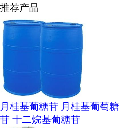
推荐产品
月桂基葡糖苷 月桂基葡萄糖
苷 十二烷基葡糖苷