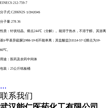
EINECS:212-759-7
分子式
:C2H6N2S
·
1/2H2O4S
分子量
:278.36
性质：针状结晶。熔点
244
℃（分解）。能溶于热水，不溶于醇。其游离
基
甲基异硫脲
不能单离；其盐酸盐
熔点为
S-
[2986-19-8]
[53114-57-1]
59-
℃。
60
用途：医药及农药中间体
包装：
25
公斤纸板桶
...
联系我们
武汉能仁医药化工有限公司