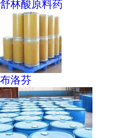
舒林酸原料药
布洛芬