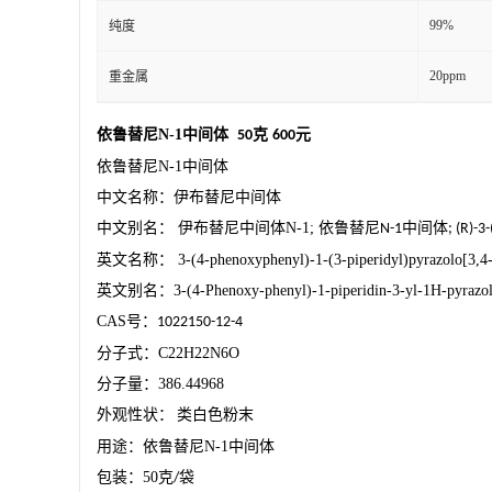
99%
纯度
20ppm
重金属
依鲁替尼
N-1
中间体
克
元
50
600
依鲁替尼
N-1
中间体
中文名称：伊布替尼中间体
中文别名：
伊布替尼中间体
N-1;
依鲁替尼
中间体
N-1
; (R)-3-
英文名称：
3-(4-phenoxyphenyl)-1-(3-piperidyl)pyrazolo[3,4
英文别名：
3-(4-Phenoxy-phenyl)-1-piperidin-3-yl-1H-pyrazo
CAS
号：
1022150-12-4
分子式：
C22H22N6O
分子量：
386.44968
外观
性状：
类白色粉末
用途：依鲁替尼
N-1
中间体
包装：
50
克
袋
/