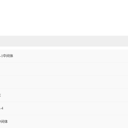
-1中间体
末
-4
中间体