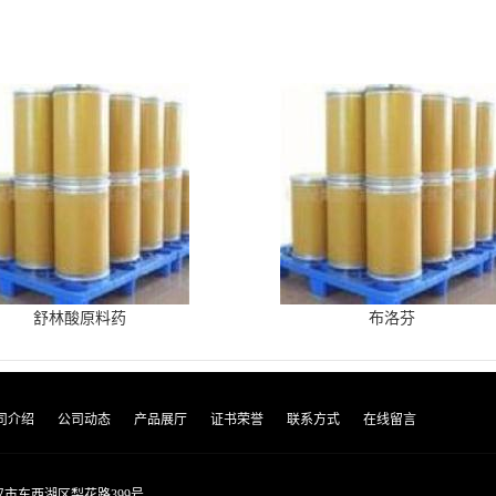
舒林酸原料药
布洛芬
司介绍
公司动态
产品展厅
证书荣誉
联系方式
在线留言
市东西湖区梨花路399号