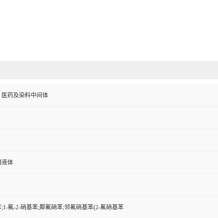
、医药及染料中间体
明液体
1-氟-2-硝基苯;鄰氟硝苯;邻氟硝基苯(2-氟硝基苯