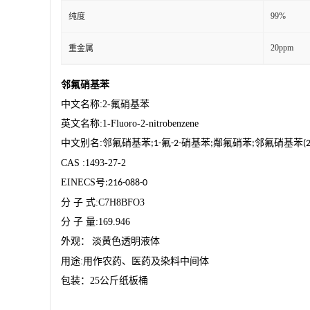
99%
纯度
20ppm
重金属
邻氟硝基苯
中文名称
:2-
氟硝基苯
英文名称
:1-Fluoro-2-nitrobenzene
中文别名
:
邻氟硝基苯
氟
硝基苯
鄰氟硝苯
邻氟硝基苯
;1-
-2-
;
;
(2
CAS :1493-27-2
EINECS
号
:216-088-0
分
子
式
:C7H8BFO3
分
子
量
:169.946
外观
：
淡黄色透明液体
用途
:
用作农药、医药及染料中间体
包装：
25
公斤纸板桶