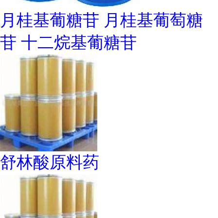
月桂基葡糖苷 月桂基葡萄糖
苷 十二烷基葡糖苷
舒林酸原料药