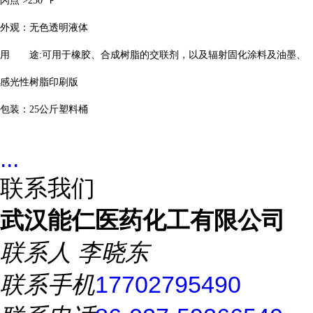
闪点
>230
°
F
外观：无色透明液体
用 途
:
可用于橡胶、合成树脂的交联剂，以及辐射固化涂料及油墨、
感光性树脂印刷版
包装：
25
公斤塑料桶
...
联系我们
武汉能仁医药化工有限公司
联系人
李晓东
联系手机
17702795490