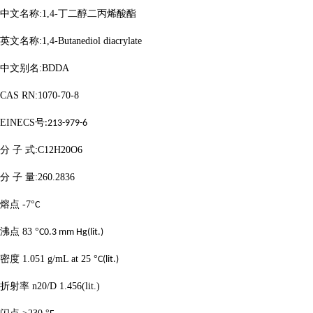
中文名称
:1,4-
丁二醇二丙烯酸酯
英文名称
:1,4-Butanediol diacrylate
中文别名
:BDDA
CAS RN:1070-70-8
EINECS
号
:213-979-6
分
子
式
:C12H20O6
分
子
量
:260.2836
熔点
-7
°
C
沸点
83
°
C0.3 mm Hg(lit.)
密度
1.051 g/mL at 25
°
C(lit.)
折射率
n20/D 1.456(lit.)