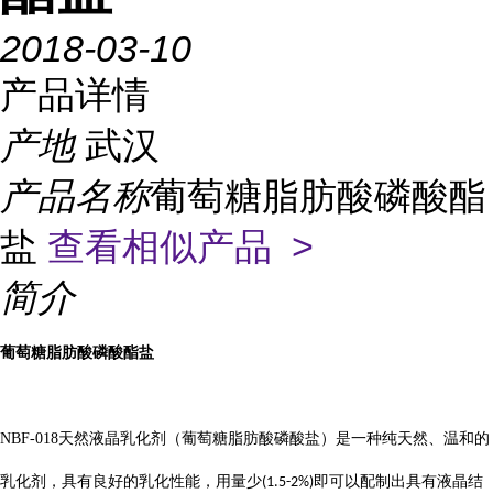
2018-03-10
产品详情
产地
武汉
产品名称
葡萄糖脂肪酸磷酸酯
盐
查看相似产品 >
简介
葡萄糖脂肪酸磷酸酯盐
NBF-018
天然液晶乳化剂（葡萄糖脂肪酸磷酸盐）是一种纯天然、温和的
乳化剂，具有良好的乳化性能，用量少
即可以配制出具有液晶结
(1.5-2%)