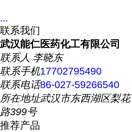
...
联系我们
武汉能仁医药化工有限公司
联系人
李晓东
联系手机
17702795490
联系电话
86-027-59266540
所在地址
武汉市东西湖区梨花
路399号
推荐产品