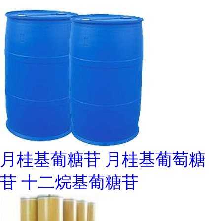
月桂基葡糖苷 月桂基葡萄糖
苷 十二烷基葡糖苷