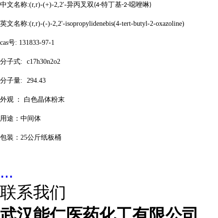
中文名称
:(r,r)-(+)-2,2'-
异丙叉双
特丁基
噁唑啉
(4-
-2-
)
英文名称
:(r,r)-(-)-2,2'-
isopropylidenebis(4-tert-butyl-2-oxazoline)
cas号: 131833-97-1
分子式
:
c17h30n2o2
分子量
:
294.43
外观
： 白色晶体粉末
用途：中间体
包装：
25
公斤纸板桶
...
联系我们
武汉能仁医药化工有限公司