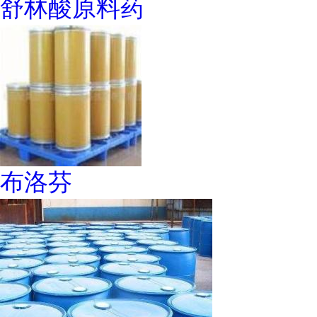
舒林酸原料药
布洛芬