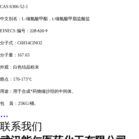
CAS:6306-52-1
中文别名：
L-
缬氨酸甲酯，
缬氨酸甲脂盐酸盐
L-
EINECS
编号：
228-620-9
分子式：
C6H14ClNO2
分子量：
167.63
外观：白色结晶粉末
熔点：
170-173
°
C
用途：用于合成*药物缬沙坦的中间体。
包
装：
25KG/
桶。
...
联系我们