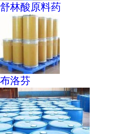
舒林酸原料药
布洛芬