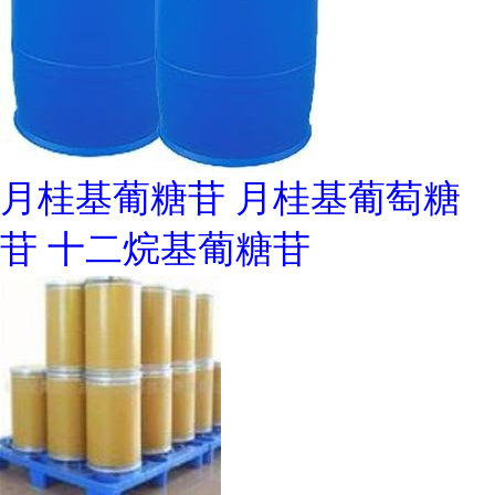
月桂基葡糖苷 月桂基葡萄糖
苷 十二烷基葡糖苷