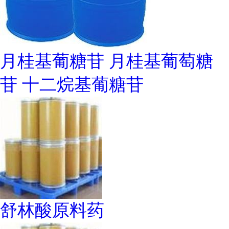
月桂基葡糖苷 月桂基葡萄糖
苷 十二烷基葡糖苷
舒林酸原料药