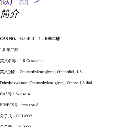
似产品 >
简介
CAS NO. 629-41-4 1
，
辛二醇
8-
1,8-
辛二醇
英文名称：
1,8-Octanediol
英文别名：
Octamethylene glycol; Octanediol; 1,8-
Dihydroxyoctane~Octamethylene glycol; Octane-1,8-diol
CAS
号：
629-41-4
EINECS
号：
211-090-8
分子式：
C8H18O2