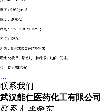
分子量：
146.2273
密度：
0.939g/cm3
熔点：
59-60
℃
沸点：
278.8
°
C at 760 mmHg
闪点：
128
°
C
外观：白色或淡黄色结晶粉末
用途
化妆品、增塑剂、特种添加剂的中间体。
包
装：
25KG/
桶。
...
联系我们
武汉能仁医药化工有限公司
联系人
李晓东