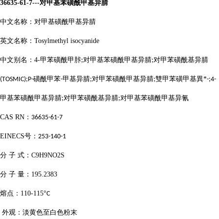
36635-61-7---
对甲基苯磺酰甲基异腈
中文名称：对甲基磺酰甲基异腈
英文名称：
Tosylmethyl isocyanide
中文别名：
4-
甲苯磺酰甲胩
对甲基苯磺酰甲基异腈
对甲苯磺酰基异腈
;
;
磺酰甲苯
甲基异腈
对甲苯磺酰甲基异腈
雙甲苯磺甲基異*
(TOSMIC);P-
-
;
;
-;4-
甲基苯磺酰甲基异腈
对甲苯磺酰基异腈
对甲基苯磺酰甲基异氰
;
;
CAS RN
：
36635-61-7
EINECS
号：
253-140-1
分
子
式：
C9H9NO2S
分
子
量：
195.2383
熔点：
110-115
°
C
外观：淡黄色至白色粉末