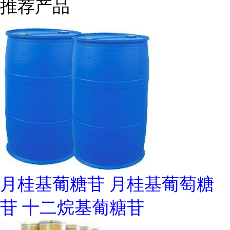
推荐产品
月桂基葡糖苷 月桂基葡萄糖
苷 十二烷基葡糖苷