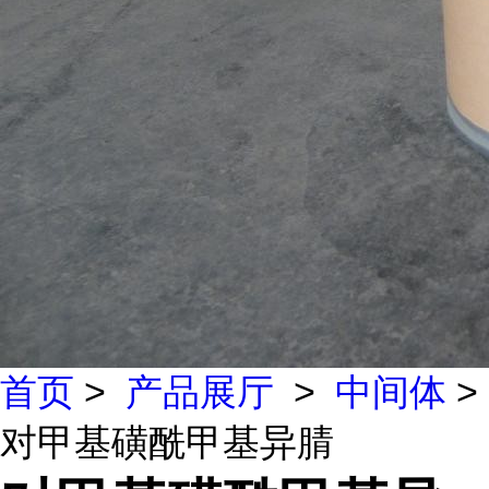
首页
>
产品展厅
>
中间体
>
对甲基磺酰甲基异腈