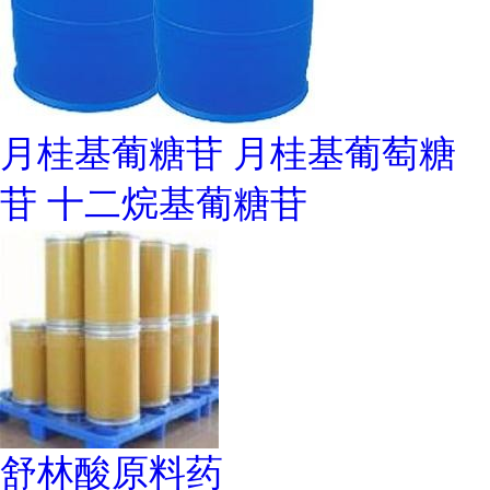
月桂基葡糖苷 月桂基葡萄糖
苷 十二烷基葡糖苷
舒林酸原料药