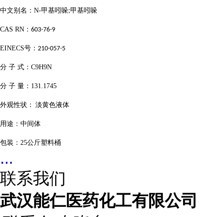
中文别名：
N-
甲基吲哚
甲基吲哚
;
CAS RN
：
603-76-9
EINECS
号：
210-057-5
分
子
式：
C9H9N
分
子
量：
131.1745
外观
性状：
淡黄色液体
用途：中间体
包装：
25
公斤塑料桶
...
联系我们
武汉能仁医药化工有限公司