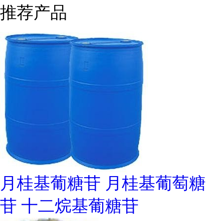
推荐产品
月桂基葡糖苷 月桂基葡萄糖
苷 十二烷基葡糖苷