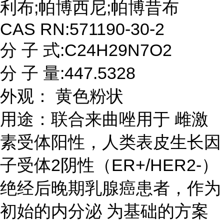
利布;帕博西尼;帕博昔布
CAS RN:571190-30-2
分 子 式:C24H29N7O2
分 子 量:447.5328
外观： 黄色粉状
用途：联合来曲唑用于 雌激
素受体阳性，人类表皮生长因
子受体2阴性（ER+/HER2-）
绝经后晚期乳腺癌患者，作为
初始的内分泌 为基础的方案