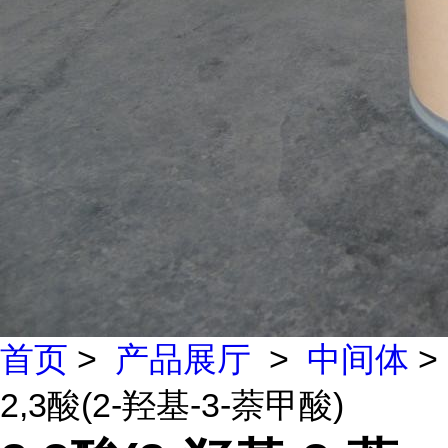
首页
>
产品展厅
>
中间体
>
2,3酸(2-羟基-3-萘甲酸)