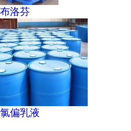
布洛芬
氯偏乳液