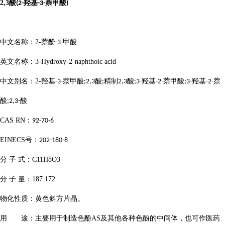
2,3
酸
羟基
萘甲酸
(2-
-3-
)
中文名称：
2-
萘酚
甲酸
-3-
英文名称：
3-Hydroxy-2-naphthoic acid
中文别名：
2-
羟基
萘甲酸
酸
精制
酸
羟基
萘甲酸
羟基
萘
-3-
;2,3
;
2,3
;3-
-2-
;3-
-2-
酸
酸
;2,3-
CAS RN
：
92-70-6
EINECS
号：
202-180-8
分
子
式：
C11H8O3
分
子
量：
187.172
物化性质：黄色斜方片晶。
用 途：主要用于制造色酚
AS
及其他各种色酚的中间体，也可作医药