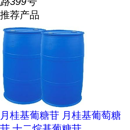
路399号
推荐产品
月桂基葡糖苷 月桂基葡萄糖
苷 十二烷基葡糖苷