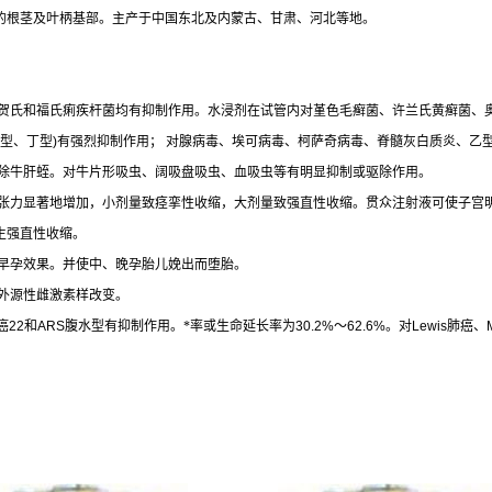
的根茎及叶柄基部。主产于中国东北及内蒙古、甘肃、河北等地。
贺氏和福氏痢疾杆菌均有抑制作用。水浸剂在试管内对堇色毛癣菌、许兰氏黄癣菌、
型、丁型
)
有强烈抑制作用； 对腺病毒、埃可病毒、柯萨奇病毒、脊髓灰白质炎、乙
除牛肝蛭。对牛片形吸虫、阔吸盘吸虫、血吸虫等有明显抑制或驱除作用。
张力显著地增加，小剂量致痉挛性收缩，大剂量致强直性收缩。贯众注射液可使子宫
生强直性收缩。
早孕效果。并使中、晚孕胎儿娩出而堕胎。
外源性雌激素样改变。
癌
22
和
ARS
腹水型有抑制作用。*率或生命延长率为
30.2%
～
62.6%
。对
Lewis
肺癌、