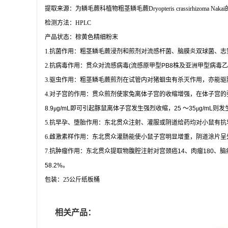
提取来源：为鳞毛蕨科植物粗茎鳞毛蕨
Dryopteris crassirhizoma Nakai
检测方法：
HPLC
产品状态：棕黄色精细粉末
1.
抗菌作用：粗茎鳞毛蕨浸剂和煎剂对流感杆菌、脑膜炎双球菌、志
2.
抗病毒作用：贯众对流感病毒
(
流感原甲型
PB8
株及亚洲甲型病毒乙
3.
驱虫作用：粗茎鳞毛蕨煎剂在试管内对猪蛔虫有杀灭作用，亦能驱
4.
对子宫的作用：贯众煎剂使家兔离体子宫的收缩增强，在体子宫的
8.9
μ
g/mL
即可引起豚鼠离体子宫发生强烈收缩，
25
～
35
μ
g/mL
则发
5.
抗早孕、堕胎作用：东北贯众注射、灌服或阴道给药均对小鼠有抗
6.
雌激素样作用：东北贯众灌肠能使小鼠子宫明显增重，阴道涂片呈
7.
抗肿瘤作用：东北贯众提取物腹腔注射对宫颈癌
14
、肉瘤
180
、脑
58.2%
。
包装：
25
公斤纸板桶
相关产品：