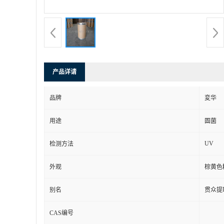
产品详请
品牌
変华
用途
圄菌
UV
检测方法
外观
棕黄色
别名
贯众提
CAS编号