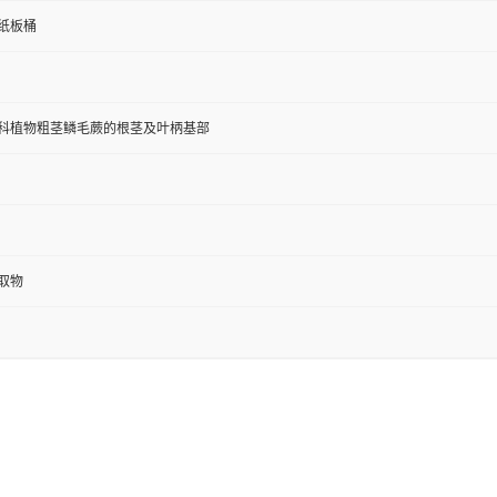
斤纸板桶
科植物粗茎鳞毛蕨的根茎及叶柄基部
取物