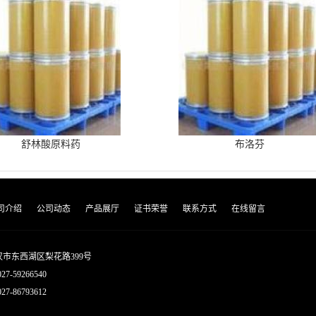
舒林酸原料药
布洛芬
司介绍
公司动态
产品展厅
证书荣誉
联系方式
在线留言
市东西湖区梨花路399号
027-59266540
7-86793612