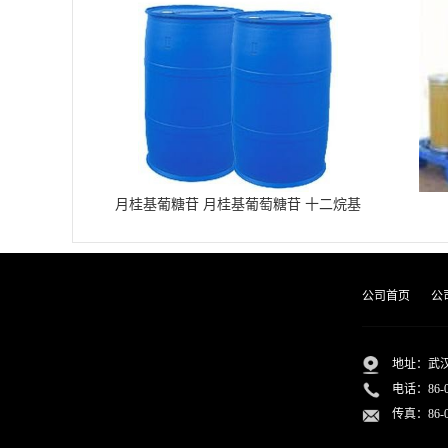
月桂基葡糖苷 月桂基葡萄糖苷 十二烷基
葡糖苷
公司首页
公
地址：武汉
电话：
86-
传真：86-02