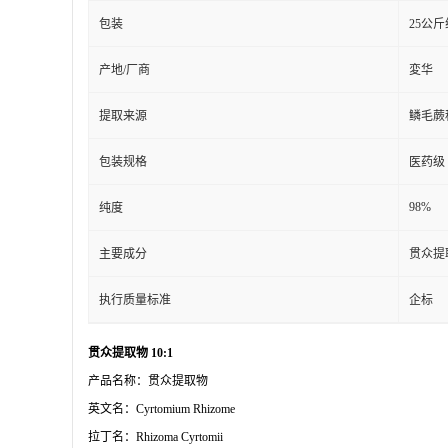
包装
25公
产地/厂商
変华
提取来源
鳞毛蕨
包装规格
医药级
98%
纯度
主要成分
贯众提
执行质量标准
企标
贯众提取物
10:1
产品名称：贯众提取物
英文名：
Cyrtomium Rhizome
拉丁名：
Rhizoma Cyrtomii