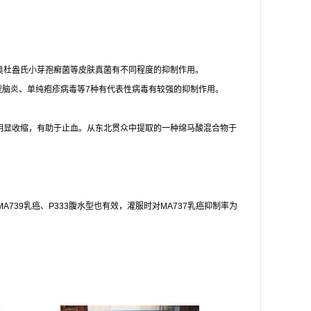
奥杜盎氏小芽孢癣菌等皮肤真菌有不同程度的抑制作用。
型脑炎、单纯疱疹病毒等
7
种有代表性病毒有较强的抑制作用。
明显收缩，有助于止血。从东北贯众中提取的一种绵马酸混合物于
MA739
乳癌、
P333
腹水型也有效，灌服时对
MA737
乳癌抑制率为