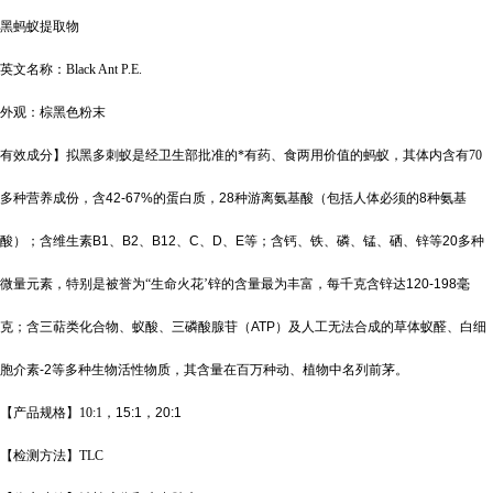
黑蚂蚁提取物
英文名称：
Black Ant P.E.
外观：棕黑色粉末
有效成分】拟黑多刺蚁是经卫生部批准的*有药、食两用价值的蚂蚁，其体内含有
70
多种营养成份，含
42-67%
的蛋白质，
28
种游离氨基酸（包括人体必须的
8
种氨基
酸）；含维生素
B1
、
B2
、
B12
、
C
、
D
、
E
等；含钙、铁、磷、锰、硒、锌等
20
多种
微量元素，特别是被誉为“生命火花’锌的含量最为丰富，每千克含锌达
120-198
毫
克；含三萜类化合物、蚁酸、三磷酸腺苷（
ATP
）及人工无法合成的草体蚁醛、白细
胞介素
-2
等多种生物活性物质，其含量在百万种动、植物中名列前茅。
【产品规格】
10:1
，
15:1
，
20:1
【检测方法】
TLC