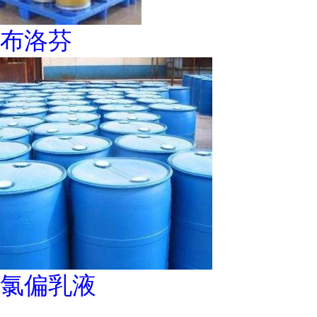
布洛芬
氯偏乳液