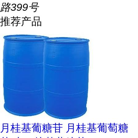
路399号
推荐产品
月桂基葡糖苷 月桂基葡萄糖