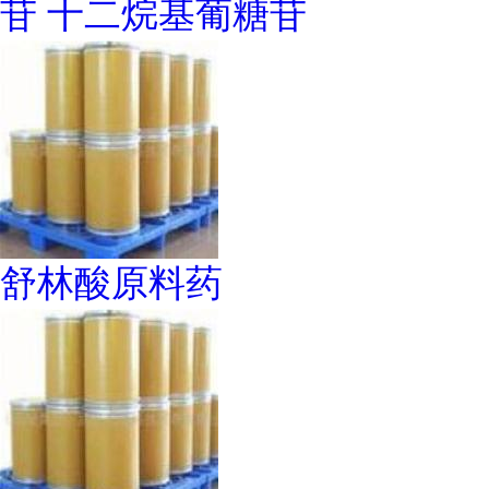
苷 十二烷基葡糖苷
舒林酸原料药