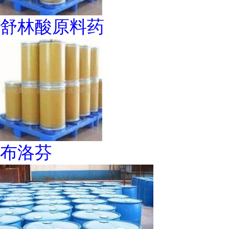
舒林酸原料药
布洛芬