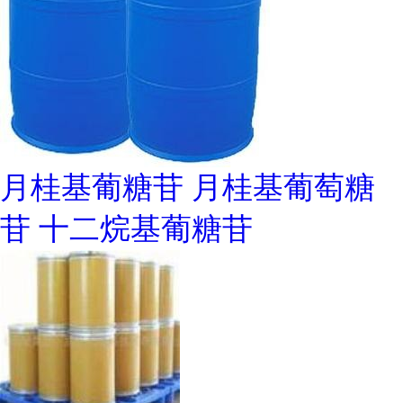
月桂基葡糖苷 月桂基葡萄糖
苷 十二烷基葡糖苷