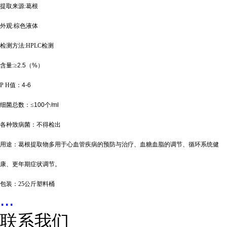
提取来源
:
葛根
外观
:
棕色液体
检测方法
:HPLC
检测
含量
:
≥
2.5
（
%
）
P H
值：
4-6
细菌总数：
≤
100
个
/ml
各种致病菌：不得检出
用途：葛根提取物多用于心血管疾病的预防与治疗、血糖血脂的调节、循环系统健
康、更年期症状调节。
包装：
25
公斤塑料桶
...
联系我们