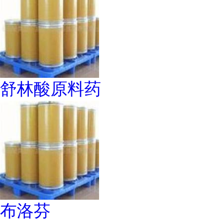
舒林酸原料药
布洛芬