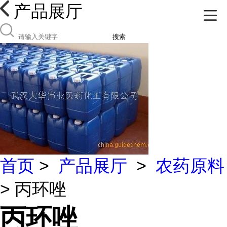
产品展厅
搜索
首页
>
产品展厅
>
农药原料
> 丙环唑
丙环唑