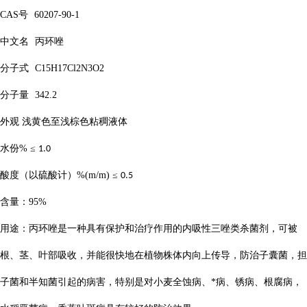
CAS
号
60207-90-1
中文名
丙环唑
分子式
C15H17Cl2N3O2
分子量
342.2
外观
浅黄色至浅棕色粘稠液体
水份
%
≤
1.0
酸度（以硫酸计）
%(m/m)
≤
0.5
含量：
95%
用途：丙环唑是一种具有保护和治疗作用的内吸性三唑类杀菌剂，可被
根、茎、叶部吸收，并能很快地在植物株体内向上传导，防治子囊菌，担
子菌和半知菌引起的病害，特别是对小麦全蚀病、*病、锈病、根腐病，