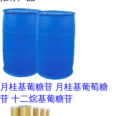
月桂基葡糖苷 月桂基葡萄糖
苷 十二烷基葡糖苷