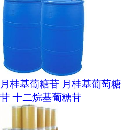
月桂基葡糖苷 月桂基葡萄糖
苷 十二烷基葡糖苷