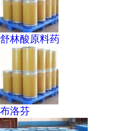
舒林酸原料药
布洛芬