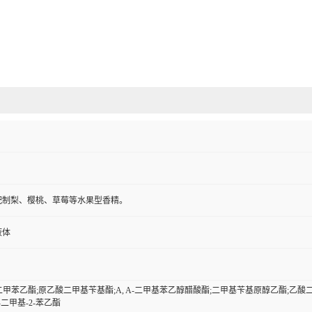
配制梨、樱桃、草莓等水果型香精。
液体
-二甲苯乙酯;原乙酸二甲基苄基酯;Α, Α-二甲基苯乙醇醋酸酯;二甲基苄基原醇乙酯;乙酸二甲
1-二甲基-2-苯乙酯