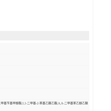
基苄基甲醇酯;1,1-二甲基-2-苯基乙酸乙酯;Α,Α-二甲基苯乙醇乙酸