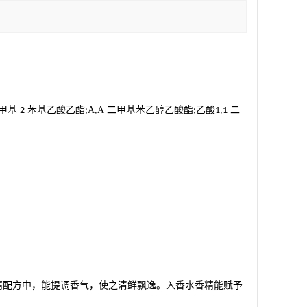
甲基
苯基乙酸乙酯
Α
Α
二甲基苯乙醇乙酸酯
乙酸
二
-2-
;
,
-
;
1,1-
精配方中，能提调香气，使之清鲜飘逸。入香水香精能赋予