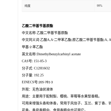
99%
纯度
乙酸二甲基苄基原酯
中文名称
:
乙酸二甲基苄基原酯
中文同义词
:
乙酸Α
Α
二甲苯乙酯
原乙酸二甲基苄基酯
Α
,
-
;
;
,
甲基
苯乙酯
-2-
英文名称
:Dimethylbenzylcarbinyl acetate
CAS
号
151-05-3
:
分子式
:
C12H16O2
分子量
:
192.25
EINECS
号
:205-781-3
外观：无色油状液体
用途：主要用于配制梨、樱桃、草莓等水果型香精。
可用来增强头香和体香，常用于风信子、玉兰、紫丁香、
花香。香皂香精中、食用香精中也可用它。