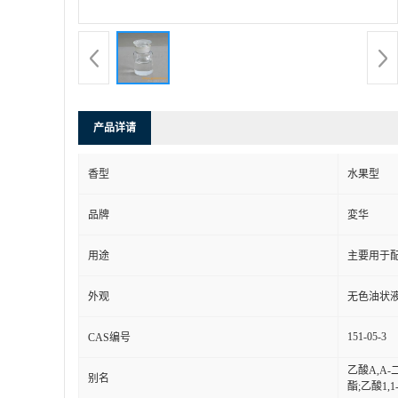
产品详请
香型
水果型
品牌
変华
用途
主要用于
外观
无色油状
151-05-3
CAS编号
乙酸Α,Α
别名
酯;乙酸1,