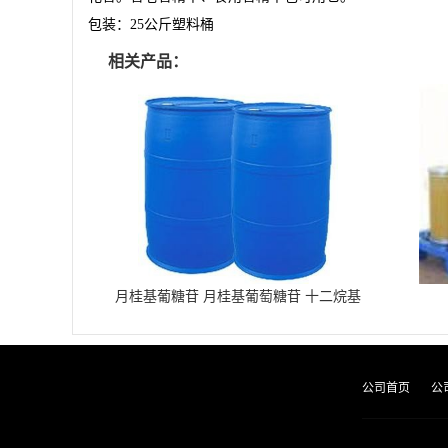
包装：
25
公斤塑料桶
相关产品：
月桂基葡糖苷 月桂基葡萄糖苷 十二烷基
葡糖苷
公司首页
公