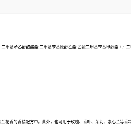
Α
二甲基苯乙醇醋酸酯
二甲基苄基原醇乙酯
乙酸二甲基苄基甲醇酯
二
-
;
;
;1,1-
铃兰花香的香精配方中。此外，也可用于玫瑰、香叶、茉莉、素心兰等香