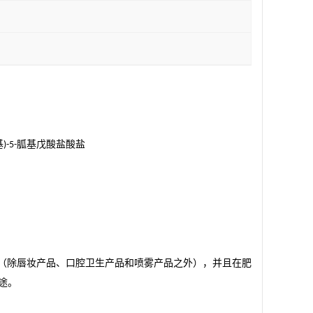
基
胍基戊酸盐酸盐
)-5-
（除唇妆产品、口腔卫生产品和喷雾产品之外），并且在肥
途。