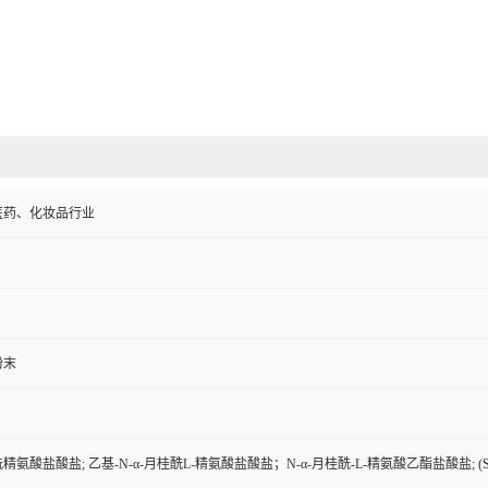
医药、化妆品行业
粉末
氨酸盐酸盐; 乙基-N-α-月桂酰L-精氨酸盐酸盐；N-α-月桂酰-L-精氨酸乙酯盐酸盐; (S