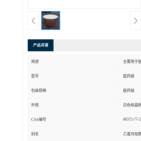
产品详请
用途
主要用于
型号
医药级
包装规格
医药级
外观
白色结晶
60372-77-2
CAS编号
别名
乙基月桂酰精