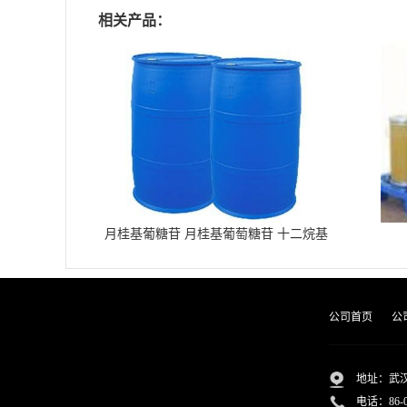
相关产品：
月桂基葡糖苷 月桂基葡萄糖苷 十二烷基
葡糖苷
公司首页
公
地址：武汉
电话：
86-