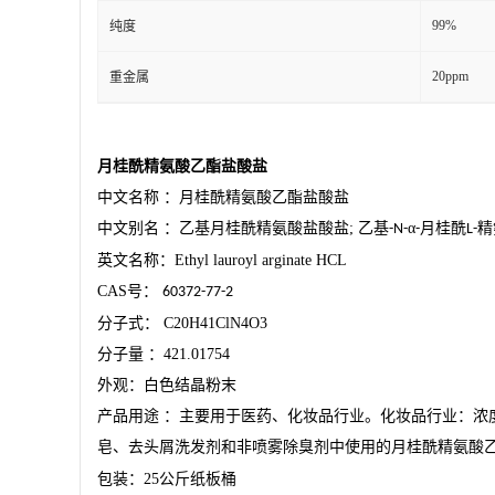
99%
纯度
20ppm
重金属
月桂酰精氨酸乙酯盐酸盐
中文名称
：月桂酰精氨酸乙酯盐酸盐
中文别名
：乙基月桂酰精氨酸盐酸盐
;
乙基
α
月桂酰
精
-N-
-
L-
英文名称：
Ethyl lauroyl arginate HCL
CAS
号：
60372-77-2
分子式：
C20H41ClN4O3
分子量
：
421.01754
外观：白色结晶粉末
产品用途
：主要用于医药、化妆品行业。化妆品行业：浓
皂、去头屑洗发剂和非喷雾除臭剂中使用的月桂酰精氨酸乙
包装：
25
公斤纸板桶