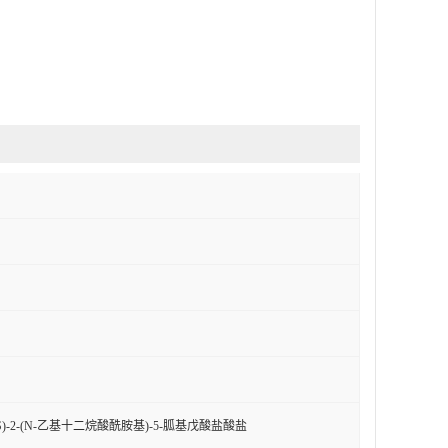
)-2-(N-乙基十二烷酸酰胺基)-5-胍基戊酸盐酸盐