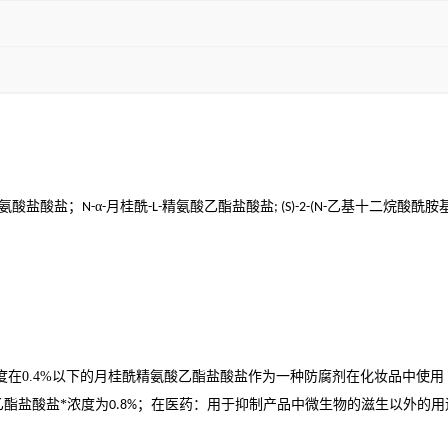
氨酸盐酸盐；
α
月桂酰
精氨酸乙酯盐酸盐
乙基十二烷酸酰胺
N-
-
-L-
; (S)-2-(N-
度在
0.4%
以下的月桂酰精氨酸乙酯盐酸盐作为一种防腐剂在化妆品中使用
酯盐酸盐*浓度为
；在医药：用于抑制产品中微生物的滋生以外的用
0.8%