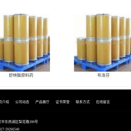
舒林酸原料药
布洛芬
司介绍
公司动态
产品展厅
证书荣誉
联系方式
在线留言
市东西湖区梨花路399号
027-59266540