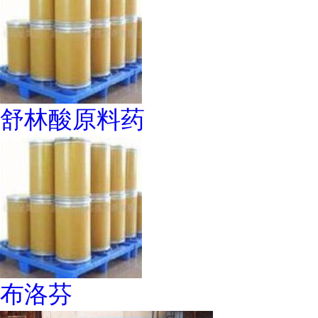
舒林酸原料药
布洛芬