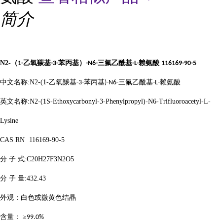
简介
N2-
（
乙氧羰基
苯丙基）
三氟乙酰基
赖氨酸
1-
-3-
-N6-
-L-
116169-90-5
中文名称
:N2-(1-
乙氧羰基
苯丙基
三氟乙酰基
赖氨酸
-3-
)-N6-
-L-
英文名称
:N2-(1S-Ethoxycarbonyl-3-Phenylpropyl)-N6-Trifluoroacetyl-L-
Lysine
CAS RN
116169-90-5
分
子
式
:C20H27F3N2O5
分
子
量
:432.43
外观：白色或微黄色结晶
含量：
≥
99.0%