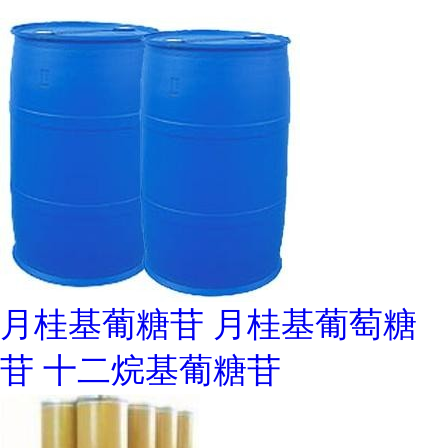
月桂基葡糖苷 月桂基葡萄糖
苷 十二烷基葡糖苷