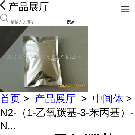
产品展厅
搜索
首页
>
产品展厅
>
中间体
>
N2-（1-乙氧羰基-3-苯丙基）-
N...