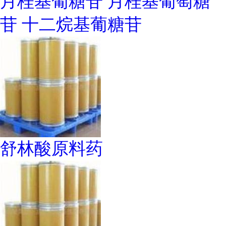
月桂基葡糖苷 月桂基葡萄糖
苷 十二烷基葡糖苷
舒林酸原料药