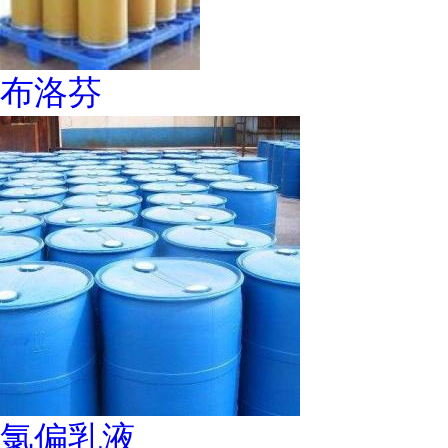
布洛芬
氯偏乳液