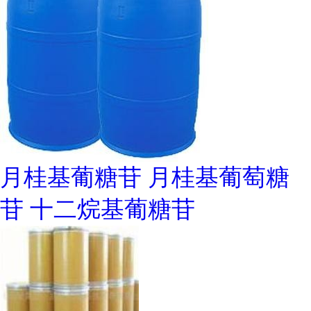
月桂基葡糖苷 月桂基葡萄糖
苷 十二烷基葡糖苷