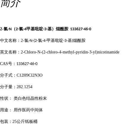
简介
2-
氯
（
氯
甲基吡啶
基）烟酰胺
-N
2-
-4
-3-
133627-46-0
中文名称：
2-
氯
氯
甲基吡啶
基
烟酰胺
-N-(2-
-4-
-3-
)
英文名称：
2-Chloro-N-(2-chloro-4-methyl-pyridin-3-yl)nicotinamide
CAS
号：
133627-46-0
分子式：
C12H9Cl2N3O
分子量：
282.1254
性状：
类白色结晶性粉末
用途：
用作医药中间体
包装：
25
公斤纸板桶
...