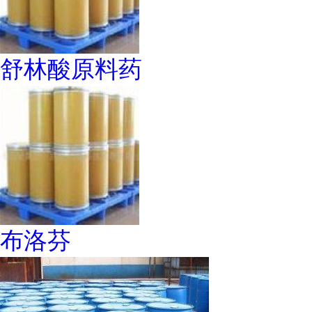
舒林酸原料药
布洛芬