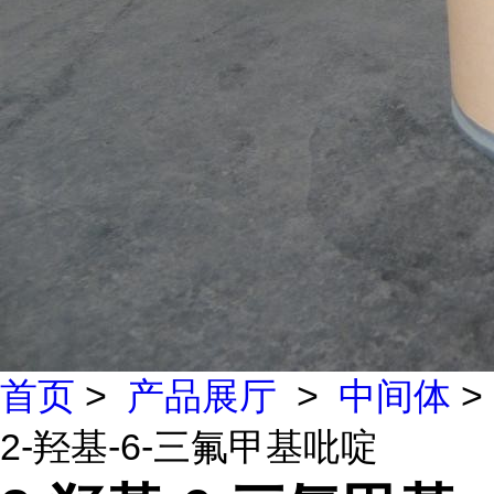
首页
>
产品展厅
>
中间体
>
2-羟基-6-三氟甲基吡啶