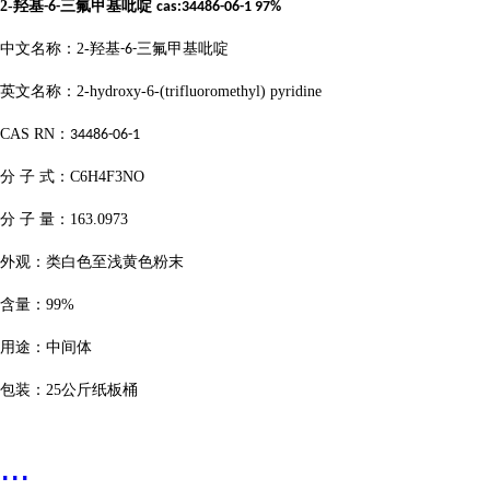
2-
羟基
三氟甲基吡啶
-6-
cas:34486-06-1 97%
中文名称：
2-
羟基
三氟甲基吡啶
-6-
英文名称：
2-hydroxy-6-(trifluoromethyl) pyridine
CAS RN
：
34486-06-1
分
子
式：
C6H4F3NO
分
子
量：
163.0973
外观：类白色至浅黄色粉末
含量：
99%
用途：中间体
包装：
25
公斤纸板桶
...