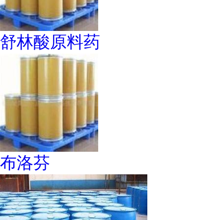
舒林酸原料药
布洛芬