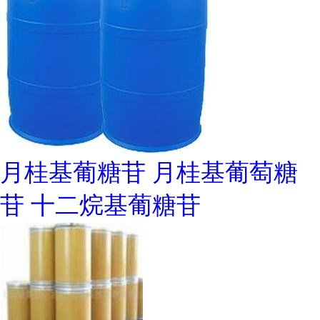
月桂基葡糖苷 月桂基葡萄糖
苷 十二烷基葡糖苷