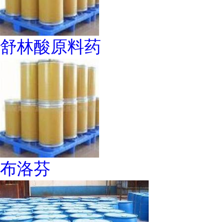
舒林酸原料药
布洛芬