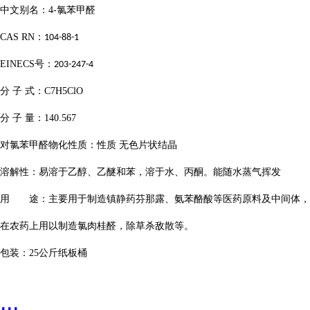
中文别名：
4-
氯苯甲醛
CAS RN
：
104-88-1
EINECS
号：
203-247-4
分
子
式：
C7H5ClO
分
子
量：
140.567
对氯苯甲醛物化性质：性质
无色片状结晶
溶解性：易溶于乙醇、乙醚和苯，溶于水、丙酮。能随水蒸气挥发
用 途：主要用于制造镇静药芬那露、氨苯酪酸等医药原料及中间体，
在农药上用以制造氯肉桂醛，除草杀敌散等。
包装：
25
公斤纸板桶
...