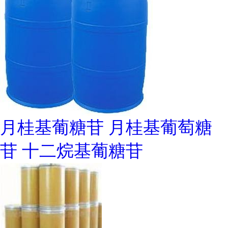
月桂基葡糖苷 月桂基葡萄糖
苷 十二烷基葡糖苷