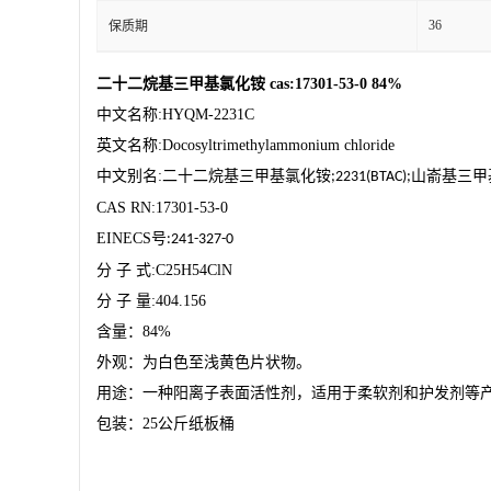
36
保质期
二十二烷基三甲基氯化铵
cas:17301-53-0 84%
中文名称
:HYQM-2231C
英文名称
:Docosyltrimethylammonium chloride
中文别名
:
二十二烷基三甲基氯化铵
山嵛基三甲
;2231(BTAC);
CAS RN:17301-53-0
EINECS
号
:241-327-0
分
子
式
:C25H54ClN
分
子
量
:404.156
含量：
84%
外观：
为白色至浅黄色片状物。
用途：一种阳离子表面活性剂，适用于柔软剂和护发剂等
包装：
25
公斤纸板桶