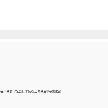
三甲基氯化铵;2231(BTAC);山嵛基三甲基氯化铵