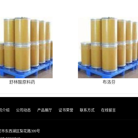
舒林酸原料药
布洛芬
司介绍
公司动态
产品展厅
证书荣誉
联系方式
在线留言
市东西湖区梨花路399号