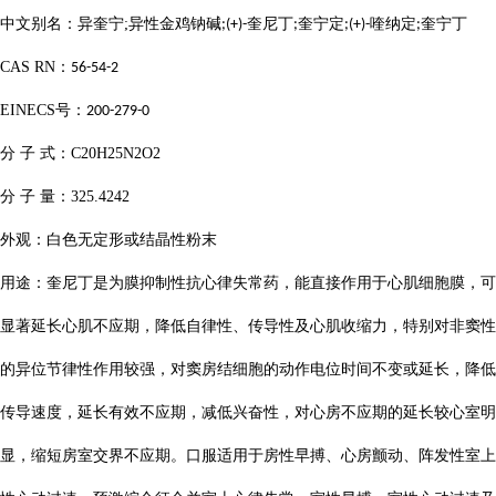
中文别名：异奎宁
;
异性金鸡钠碱
奎尼丁
奎宁定
喹纳定
奎宁丁
;(+)-
;
;(+)-
;
CAS RN
：
56-54-2
EINECS
号：
200-279-0
分
子
式：
C20H25N2O2
分
子
量：
325.4242
外观：白色无定形或结晶性粉末
用途：奎尼丁是为膜抑制性抗心律失常药，能直接作用于心肌细胞膜，可
显著延长心肌不应期，降低自律性、传导性及心肌收缩力，特别对非窦性
的异位节律性作用较强，对窦房结细胞的动作电位时间不变或延长，降低
传导速度，延长有效不应期，减低兴奋性，对心房不应期的延长较心室明
显，缩短房室交界不应期。口服适用于房性早搏、心房颤动、阵发性室上