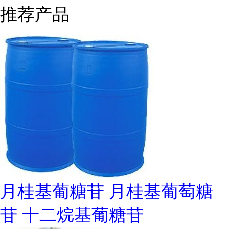
推荐产品
月桂基葡糖苷 月桂基葡萄糖
苷 十二烷基葡糖苷