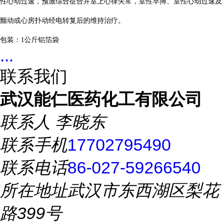
性心动过速，预激综合征合并室上心律失常，室性早搏、室性心动过速及
颤动或心房扑动经电转复后的维持治疗。
包装：
1
公斤铝箔袋
...
联系我们
武汉能仁医药化工有限公司
联系人
李晓东
联系手机
17702795490
联系电话
86-027-59266540
所在地址
武汉市东西湖区梨花
路399号