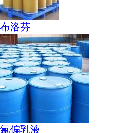
布洛芬
氯偏乳液