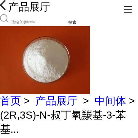
产品展厅
搜索
首页
>
产品展厅
>
中间体
>
(2R,3S)-N-叔丁氧羰基-3-苯
基...