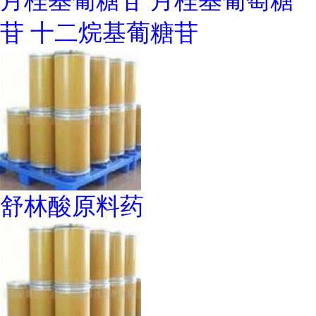
月桂基葡糖苷 月桂基葡萄糖
苷 十二烷基葡糖苷
舒林酸原料药