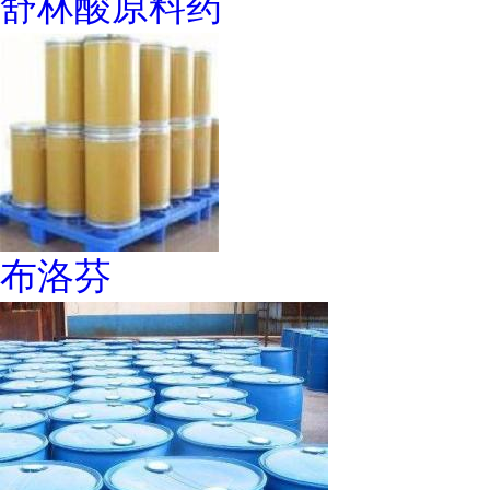
舒林酸原料药
布洛芬