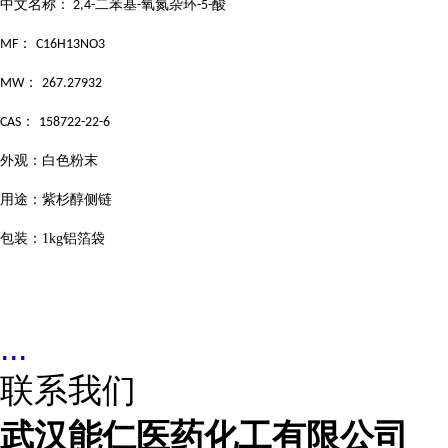
中文名称：
二苯基
氧氮杂环
酸
2,4-
-
-5-
：
MF
C16H13NO3
：
MW
267.27932
：
CAS
158722-22-6
外观：白色粉末
用途：紫杉醇侧链
包装：
1kg
铝箔袋
...
联系我们
武汉能仁医药化工有限公司