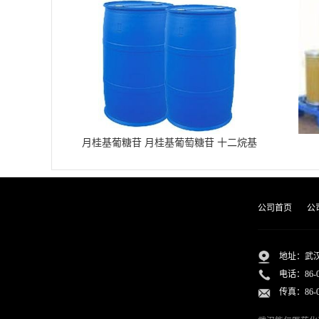
月桂基葡糖苷 月桂基葡萄糖苷 十二烷基
葡糖苷
公司首页
公
地址：武汉
电话：
86-
传真：86-02