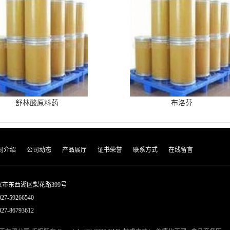
舒林酸原料药
布洛芬
司介绍
公司动态
产品展厅
证书荣誉
联系方式
在线留言
市东西湖区梨花路399号
027-59266540
7-86793612