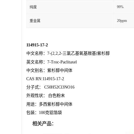
99%
纯度
20ppm
重金属
114915-17-2
中文名称：
7-(2,2,2-
三氯乙基氧基羰基
紫杉醇
)
英文名称：
7-Troc-Paclitaxel
中文别名：紫杉醇中间体
CAS RN:114915-17-2
分子式：
C50H52Cl3NO16
外观
性状：
白色粉末
用途：
多西紫杉醇中间体
包装：
100
克铝箔袋
相关产品：