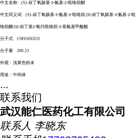
中文名称
:
(S)-
叔丁氧羰基
氨基
吡咯烷酮
-3-
-2-
中文同义词
:
(S)-
叔丁氧羰基
氨基
吡咯烷
叔丁氧羰基
氨基
吡
-3-
-2-
;(S)-
-3-
-2-
咯烷酮
叔丁基
氧代吡咯烷
基氨基甲酸酯
;(S)-
2-
-3-
分子式
:
C9H16N2O3
分子量
:
200.23
外观：浅黄色粉末
用途：中间体
...
联系我们
武汉能仁医药化工有限公司
联系人
李晓东