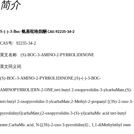
简介
S-(-)-3-Boc-
氨基吡咯烷酮
CAS:92235-34-2
CAS
号
92235-34-2
:
英文名称
:
(S)-BOC-3-AMINO-2-PYRROLIDINONE
英文同义词
:
(S)-BOC-3-AMINO-2-PYRROLIDINONE;(S)-(-)-3-BOC-
AMINOPYRROLIDIN-2-ONE;tert-butyl 2-oxopyrrolidin-3-ylcarbaMate;(S)-
tert-butyl 2-oxopyrrolidin-3-ylcarbaMate;2-Methyl-2-propanyl [(3S)-2-oxo-3-
pyrrolidinyl]carbaMate;(2-oxopyrrolidin-3-(S)-yl)carbaMic acid tert-butyl
ester;CarbaMic acid, N-[(3S)-2-oxo-3-pyrrolidinyl]-, 1,1-diMethylethyl ester