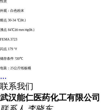
性质
外观：白色粉末
熔点
30-34
℃
(lit.)
沸点
84
℃
20 mm Hg(lit.)
FEMA 3723
闪点
179
°
F
储存条件
?
℃
20
包装：
25
公斤纸板桶
...
联系我们
武汉能仁医药化工有限公司
联系人
李晓东