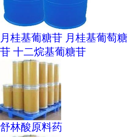
月桂基葡糖苷 月桂基葡萄糖
苷 十二烷基葡糖苷
舒林酸原料药