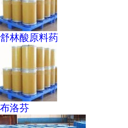
舒林酸原料药
布洛芬