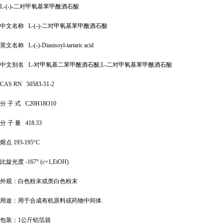
L-(-)-二对甲氧基苯甲酰酒石酸
中文名称
L-(-)-二对甲氧基苯甲酰酒石酸
英文名称
L-(-)-Dianisoyl-tartaric acid
中文别名
L-对甲氧基二苯甲酰酒石酸;L-二对甲氧基苯甲酰酒石酸
CAS RN
50583-51-2
分
子
式
C20H18O10
分
子
量
418.33
熔点
193-195°C
比旋光度
-167° (c=1,EtOH)
外观：白色粉末或类白色粉末
用途
：用于合成有机原料或药物中间体
.
包装：
1公斤铝箔袋