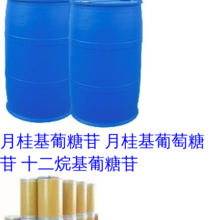
月桂基葡糖苷 月桂基葡萄糖
苷 十二烷基葡糖苷