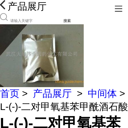
产品展厅
搜索
首页
>
产品展厅
>
中间体
>
L-(-)-二对甲氧基苯甲酰酒石酸
L-(-)-二对甲氧基苯