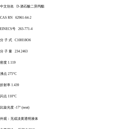
中文别名
D-酒石酸二异丙酯
CAS RN
62961-64-2
EINECS号
263-771-4
分
子
式
C10H18O6
分
子
量
234.2463
密度
1.119
沸点
275°C
折射率
1.439
闪点
110°C
比旋光度
-17° (neat)
外观
：无或淡黄透明液体