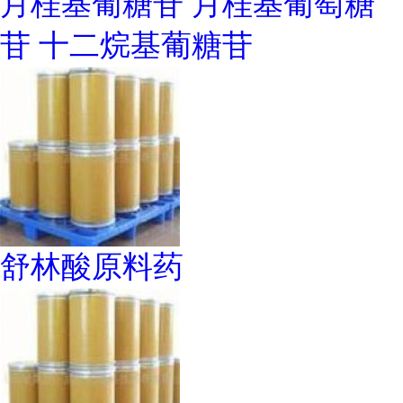
月桂基葡糖苷 月桂基葡萄糖
苷 十二烷基葡糖苷
舒林酸原料药