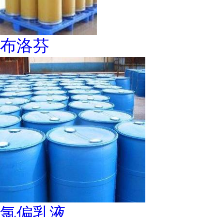
布洛芬
氯偏乳液