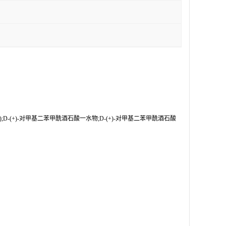
);D-(+)-对甲基二苯甲酰酒石酸一水物;D-(+)-对甲基二苯甲酰酒石酸