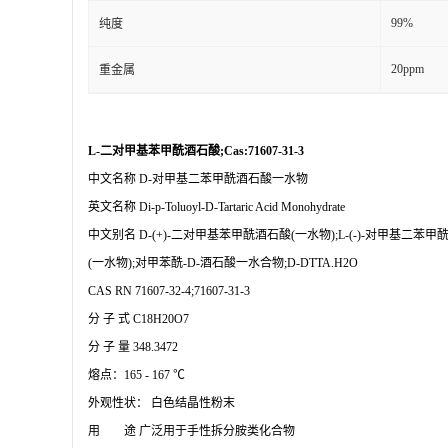
99%
纯度
20ppm
重金属
L-二对甲基苯甲酰酒石酸;Cas:71607-31-3
中文名称
D-对甲基二苯甲酰酒石酸一水物
英文名称
Di-p-Toluoyl-D-Tartaric Acid Monohydrate
中文别名
D-(+)-二对甲基苯甲酰酒石酸(一水物);L-(-)-对甲基二苯
(一水物);对甲苯酰-D-酒石酸一水合物;D-DTTA.H2O
CAS RN
71607-32-4;71607-31-3
分
子
式
C18H20O7
分
子
量
348.3472
熔点：
165 - 167 ℃
外观
性状：
白色结晶性粉末
用 途
广泛用于手性拆分胺类化合物