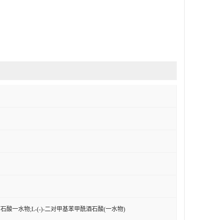
酒石酸一水物;L-(-)-二对甲基苯甲酰酒石酸(一水物)