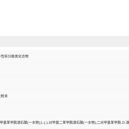
手性拆分胺类化合物
性粉末
二对甲基苯甲酰酒石酸(一水物);L-(-)-对甲基二苯甲酰酒石酸(一水物);二对甲基苯甲酰-D-