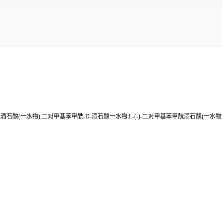
甲酰酒石酸(一水物);二对甲基苯甲酰-D-酒石酸一水物;L-(-)-二对甲基苯甲酰酒石酸(一水物