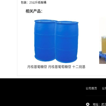
包装：
25公斤纸板桶
相关产品：
月桂基葡糖苷 月桂基葡萄糖苷 十二烷基
葡糖苷
公司首页
公
地址：武汉