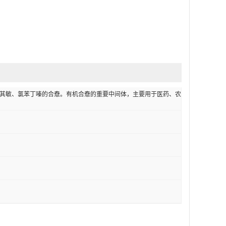
其敏、氯苯丁嗪的合憃。有机合憃的重要中间体，主要用于医药、农