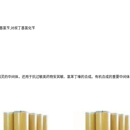
叔丁基氯苄;对叔丁基氯化苄
螨灵的中间体，还用于抗过敏类药物安其敏、氯苯丁嗪的合成。有机合成的重要中间体