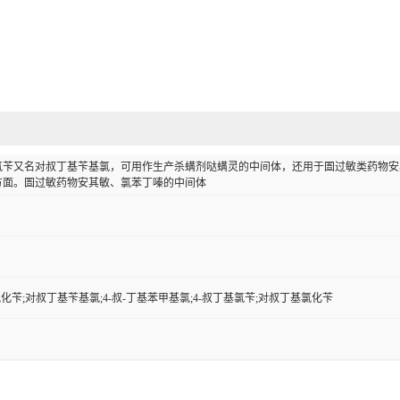
氯苄又名对叔丁基苄基氯，可用作生产杀螨剂哒螨灵的中间体，还用于圄过敏类药物安
方面。圄过敏药物安其敏、氯苯丁嗪的中间体
氯化苄;对叔丁基苄基氯;4-叔-丁基苯甲基氯;4-叔丁基氯苄;对叔丁基氯化苄