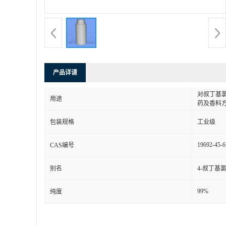
产品详请
对叔丁基
用途
药及香料
包装规格
工业级
19692-45-6
CAS编号
别名
4-叔丁基
99%
纯度