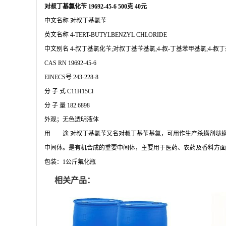
对叔丁基氯化苄
19692-45-6
500克 40元
中文名称
对叔丁基氯苄
英文名称
4-TERT-BUTYLBENZYL CHLORIDE
中文别名
4-叔丁基氯化苄;对叔丁基苄基氯;4-叔-丁基苯甲基氯;4-
CAS RN
19692-45-6
EINECS号
243-228-8
分
子
式
C11H15Cl
分
子
量
182.6898
外观
；无色透明液体
用 途
对叔丁基氯苄又名对叔丁基苄基氯，可用作生产杀螨剂哒
中间体。是有机合成的重要中间体，主要用于医药、农药及香料方面
包装：
1公斤氟化瓶
相关产品：