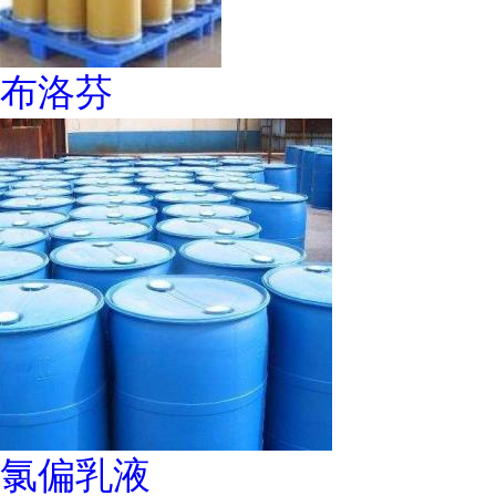
布洛芬
氯偏乳液