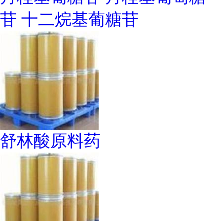
苷 十二烷基葡糖苷
舒林酸原料药